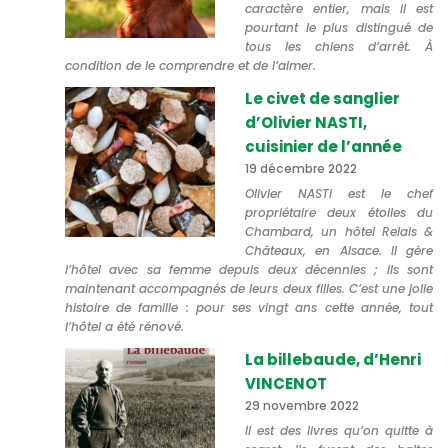
caractère entier, mais il est
pourtant le plus distingué de
tous les chiens d’arrêt. À
condition de le comprendre et de l’aimer.
Le civet de sanglier
d’Olivier NASTI,
cuisinier de l’année
19 décembre 2022
Olivier NASTI est le chef
propriétaire deux étoiles du
Chambard, un hôtel Relais &
Châteaux, en Alsace. Il gère
l’hôtel avec sa femme depuis deux décennies ; ils sont
maintenant accompagnés de leurs deux filles. C’est une jolie
histoire de famille : pour ses vingt ans cette année, tout
l’hôtel a été rénové.
La billebaude, d’Henri
VINCENOT
29 novembre 2022
Il est des livres qu’on quitte à