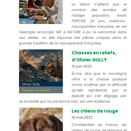
Le talent n’attend pas le
nombre des années, dit
l’adage populaire. Anaïs
PORTIER, 26 ans, créatrice-
maroquinière française, en est
l’exemple accompli. AIR & NATURE a pu la rencontrer dans
son atelier, où elle façonne des pièces uniques dans la
grande tradition de la maroquinerie française.
Chasses en reliefs,
d’Olivier GULLY
10 juin 2022
Écrire, dire que la montagne
offre à la chasse quelque
chose d’ultime, par la difficulté
qu’elle représente, par la
beauté qui s’en dégage, par
sa brutalité qui ne pardonne rien, est une évidence.
Les chiens de rouge
19 mai 2022
Confidentiels en France, les
chiens de rouge de Hanovre et