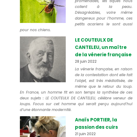
promenades, les tiques nous
collent à la peau.
Désagréables, voire même
dangereux pour l’homme, ces
petits acariens le sont aussi
pour nos chiens.
LE COUTEULX DE
CANTELEU, un maître
de la vénerie française
28 juin 2022
La vénerie française, en raison
de la contestation dont elle fait
l’objet, est très médiatisée, de
même que le retour du loup.
En France, un homme fit en son temps la synthèse de ces
deux sujets : LE COUTEULX DE CANTELEU, célèbre veneur de
loups. Focus sur cet homme qui serait perçu aujourd’hui
d’une étonnante modernité.
Anaïs PORTIER, la
passion des cuirs
21 juin 2022