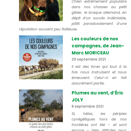
Chien extrêmement populaire
dans nos chasses au petit
gibier, le braque allemand, en
dépit d’un succès indéniable,
pâtit paradoxalement d’une
réputation souvent peu flatteuse.
Les couleurs de nos
campagnes, de Jean-
Marc MORICEAU
29 septembre 2021
Il est des livres qui tout à la
fois nous instruisent et nous
émeuvent. Celui-ci en fait
assurément partie.
Plumes au vent, d’Éric
JOLY
8 septembre 2021
Si, hélas, les périples
cynégétiques hors de nos
frontières ont été – et sont
encore – bien difficiles pour