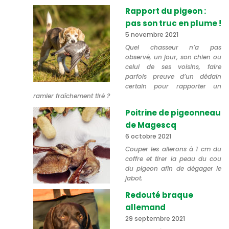
Rapport du pigeon :
pas son truc en plume !
5 novembre 2021
Quel chasseur n’a pas
observé, un jour, son chien ou
celui de ses voisins, faire
parfois preuve d’un dédain
certain pour rapporter un
ramier fraîchement tiré ?
Poitrine de pigeonneau
de Magescq
6 octobre 2021
Couper les ailerons à 1 cm du
coffre et tirer la peau du cou
du pigeon afin de dégager le
jabot.
Redouté braque
allemand
29 septembre 2021