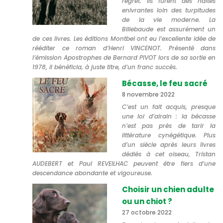
regret. Ils furent des haltes
enivrantes loin des turpitudes
de la vie moderne. La
Billebaude est assurément un
de ces livres. Les éditions Montbel ont eu l’excellente idée de
rééditer ce roman d’Henri VINCENOT. Présenté dans
l’émission Apostrophes de Bernard PIVOT lors de sa sortie en
1978, il bénéficia, à juste titre, d’un franc succès.
Bécasse, le feu sacré
8 novembre 2022
C’est un fait acquis, presque
une loi d’airain : la bécasse
n’est pas près de tarir la
littérature cynégétique. Plus
d’un siècle après leurs livres
dédiés à cet oiseau, Tristan
AUDEBERT et Paul REVEILHAC peuvent être fiers d’une
descendance abondante et vigoureuse.
Choisir un chien adulte
ou un chiot ?
27 octobre 2022