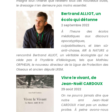
malgré tout l’intérêt que revêtent tous ces nouveaux outils,
le dressage n’en demeure pas moins essentiel.
Bertrand ALLIOT, un
écolo qui détonne
2 septembre 2022
À l’heure des écolos
médiatiques aux discours
apocalyptiques,
culpabilisateurs, et bien sûr
anti-chasse, AIR & NATURE a
rencontré Bertrand ALLIOT, un véritable écologiste qui ne
cède pas à l’hystérie d’idéologues, tels que Mathieu
ORPHELIN, le nouveau directeur de la Ligue de Protection des
Oiseaux et ancien député LREM.
Vivre le vivant, de
Jean-Noël CARDOUX
29 août 2022
On ne pourra jamais dire que
notre ami Jean-Noël
CARDOUX n’est pas un auteur
prolixe. À peine avons-nous