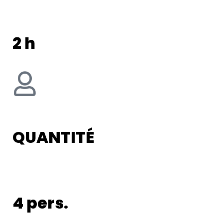
2 h
QUANTITÉ
4 pers.