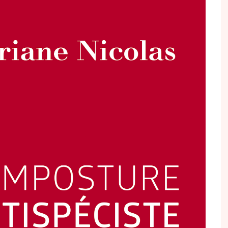
Conseils pratiques
Forma
Philippe JAEGER
Culture & après-chasse
Régl
JOURS DE CHASSE
Gastronomie
Tutos
Cyrus KHODAÏ
Gibiers
Votre
Stéphan LEVOYE
Nouveautés
Votre
Olivier PANGAULT
Portraits
Gérald SOLIGNY
Vénerie
Frank TISON
Voyages de chasse
Philippe VIBOUD