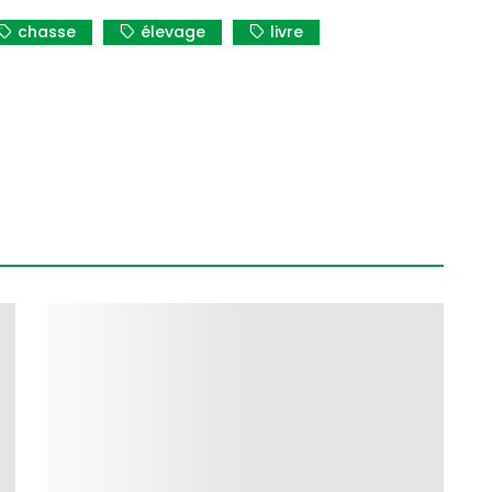
chasse
élevage
livre