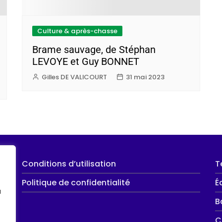
Culture & après-chasse
Brame sauvage, de Stéphan
LEVOYE et Guy BONNET
Gilles DE VALICOURT
31 mai 2023
Conditions d’utilisation
T
Politique de confidentialité
É
u
B
C