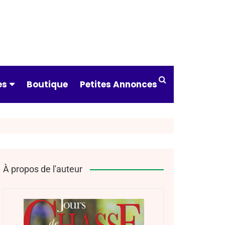
es
Boutique
Petites Annonces
ndre à tirer
 & catégories
ts & assureurs
À propos de l'auteur
s pratiques
drier des
tures