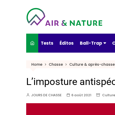
Tests
Éditos
Ball-Trap
C
Actualités
Home
Chasse
Culture & après-chasse
Armes & munitio
L’imposture antispé
Conseils pratiqu
Culture & Ball-T
JOURS DE CHASSE
6 août 2021
Cultur
Nouveautés
Portraits