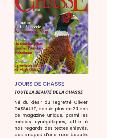
tions fédérales
ementation
 sécurité
 licence de tir
 permis de chasse
JOURS DE CHASSE
TOUTE LA BEAUTÉ DE LA CHASSE
Né du désir du regretté Olivier
DASSAULT, depuis plus de 20 ans
ce magazine unique, parmi les
médias cynégétiques, offre à
nos regards des textes enlevés,
des images d’une rare beauté.