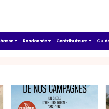
hasse
Randonnée
Contributeurs
Guid
Actualités
Conseils pratiques
Charles BARDOU
Appre
ns
Aménagement du
Spots à l’étranger
Jacques CHEVAL
Armes
territoire
es
Spots en France
Paul CONSTANCE
Avoca
Armes & munitions
rap
Type de matériel
Dominique CZERMANN
Bonne
Chasse en région
Type de randonnée
Alain DE L’HERMITE
Calen
Chiens de chasse
ouver
Gilles DE VALICOURT