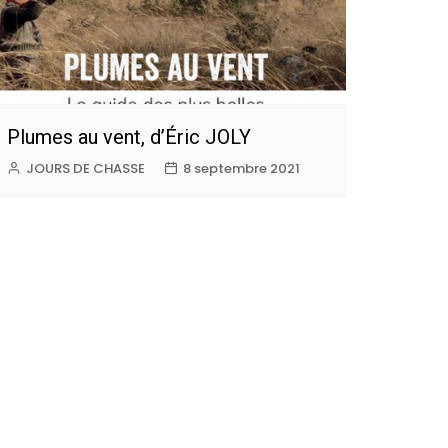
tions fédérales
ementation
 sécurité
 licence de tir
Plumes au vent, d’Éric JOLY
JOURS DE CHASSE
8 septembre 2021
 permis de chasse