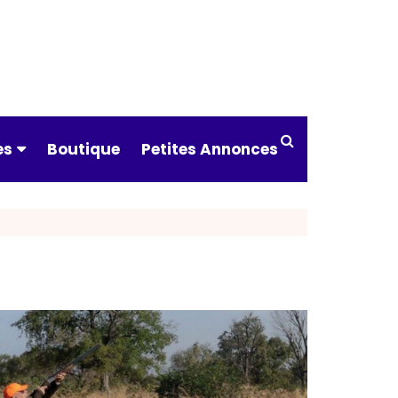
es
Boutique
Petites Annonces
ndre à tirer
 & catégories
ts & assureurs
s pratiques
drier des
tures