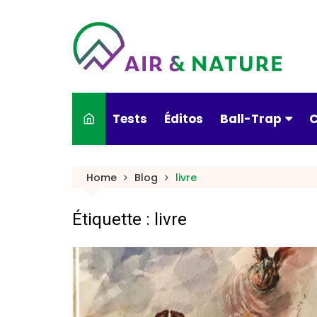
Skip
to
content
Tests
Éditos
Ball-Trap
C
Actualités
Home
Blog
livre
Armes & munitio
Étiquette :
livre
Conseils pratiqu
Culture & Ball-T
Nouveautés
Portraits