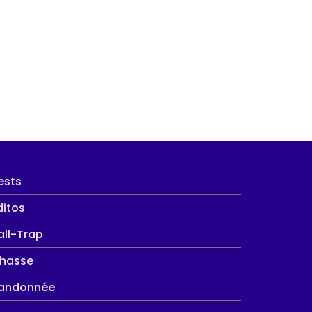
ests
ditos
all-Trap
hasse
andonnée