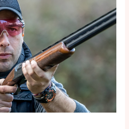
Conseils pratiques
Forma
Philippe JAEGER
Culture & après-chasse
Régl
JOURS DE CHASSE
Gastronomie
Tutos
Cyrus KHODAÏ
Gibiers
Votre
Stéphan LEVOYE
Nouveautés
Votre
Olivier PANGAULT
Portraits
Gérald SOLIGNY
Vénerie
Frank TISON
Voyages de chasse
Philippe VIBOUD