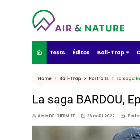
Tests
Éditos
Ball-Trap
C
Actualités
Home
Ball-Trap
Portraits
La saga BA
Armes & munitio
La saga BARDOU, Ep.
Conseils pratiqu
Culture & Ball-T
Alain DE L'HERMITE
26 août 2022
Portr
Nouveautés
Portraits