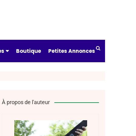
es
Boutique
Petites Annonces
ndre à tirer
 & catégories
ts & assureurs
À propos de l'auteur
s pratiques
drier des
tures