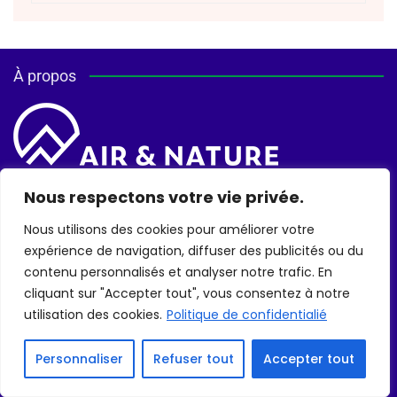
À propos
CONTACT
Nous respectons votre vie privée.
Mail :
contact@airetnature.fr
Nous utilisons des cookies pour améliorer votre
Tél. :
01 84 84 09 42
expérience de navigation, diffuser des publicités ou du
contenu personnalisés et analyser notre trafic. En
Conditions d’utilisation
cliquant sur "Accepter tout", vous consentez à notre
utilisation des cookies.
Politique de confidentialié
Politique de confidentialité
Personnaliser
Refuser tout
Accepter tout