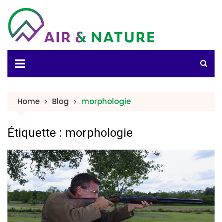
Skip
to
content
Home
Blog
morphologie
Étiquette :
morphologie