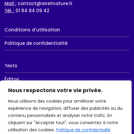
Mail :
contact@airetnature.fr
Tél. :
01 84 84 09 42
Conditions d’utilisation
Politique de confidentialité
Tests
Éditos
Nous respectons votre vie privée.
Ball-Trap
Nous utilisons des cookies pour améliorer votre
Chasse
expérience de navigation, diffuser des publicités ou du
contenu personnalisés et analyser notre trafic. En
Randonnée
cliquant sur "Accepter tout", vous consentez à notre
utilisation des cookies.
Politique de confidentialié