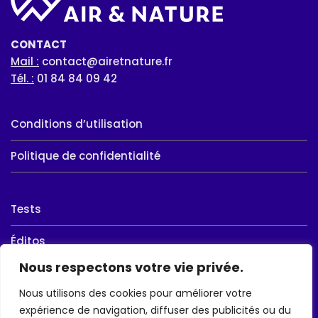
CONTACT
Mail :
contact@airetnature.fr
Tél. :
01 84 84 09 42
Conditions d’utilisation
Politique de confidentialité
Tests
Éditos
Nous respectons votre vie privée.
Ball-Trap
Nous utilisons des cookies pour améliorer votre
Chasse
expérience de navigation, diffuser des publicités ou du