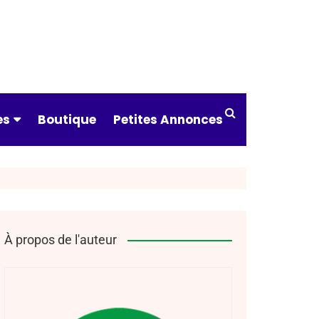
es
Boutique
Petites Annonces
ndre à tirer
 & catégories
ts & assureurs
À propos de l'auteur
s pratiques
drier des
tures