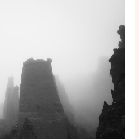
Conseils pratiques
Forma
Philippe JAEGER
Culture & après-chasse
Régl
JOURS DE CHASSE
Gastronomie
Tutos
Cyrus KHODAÏ
Gibiers
Votre
Stéphan LEVOYE
Nouveautés
Votre
Olivier PANGAULT
Portraits
Gérald SOLIGNY
Vénerie
Frank TISON
Voyages de chasse
Philippe VIBOUD