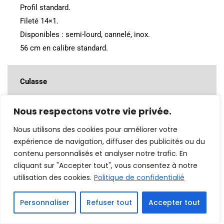
Profil standard.
Fileté 14×1.
Disponibles : semi-lourd, cannelé, inox.
56 cm en calibre standard.
Culasse
Nous respectons votre vie privée.
Action rectiligne.
4 verrous radiaux.
Nous utilisons des cookies pour améliorer votre
expérience de navigation, diffuser des publicités ou du
360° de portée.
contenu personnalisés et analyser notre trafic. En
Tête de culasse interchangeable.
cliquant sur "Accepter tout", vous consentez à notre
utilisation des cookies.
Politique de confidentialié
Sécurité
Personnaliser
Refuser tout
Accepter tout
2 positions.