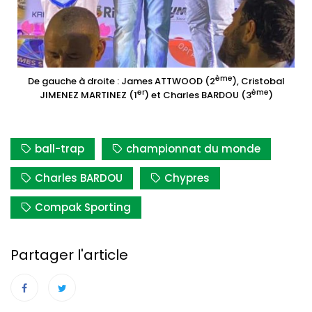
ème
De gauche à droite : James ATTWOOD (2
), Cristobal
er
ème
JIMENEZ MARTINEZ (1
) et Charles BARDOU (3
)
ball-trap
championnat du monde
Charles BARDOU
Chypres
Compak Sporting
Partager l'article