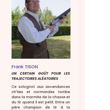
tions fédérales
ementation
 sécurité
 licence de tir
 permis de chasse
Frank TISON
UN CERTAIN GOÛT POUR LES
TRAJECTOIRES ALÉATOIRES
Ce solognot aux ascendances
ch’ties et normandes tombe
dans la marmite de la chasse et
du tir quand il est petit. Entre un
père champion de tir à la