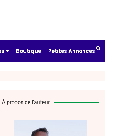
es
Boutique
Petites Annonces
ndre à tirer
 & catégories
ts & assureurs
À propos de l'auteur
s pratiques
drier des
tures