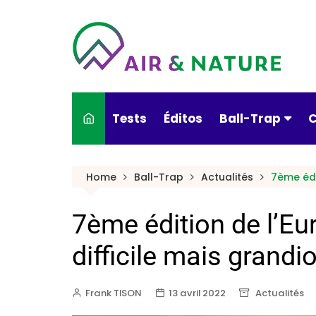
Tests
Éditos
Ball-Trap
C
Actualités
Home
Ball-Trap
Actualités
7ème édi
Armes & munitio
7ème édition de l’Eu
Conseils pratiqu
Culture & Ball-T
difficile mais grandio
Nouveautés
Frank TISON
13 avril 2022
Actualités
Portraits