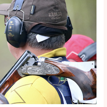
Conseils pratiques
Forma
Philippe JAEGER
Culture & après-chasse
Régl
JOURS DE CHASSE
Gastronomie
Tutos
Cyrus KHODAÏ
Gibiers
Votre
Stéphan LEVOYE
Nouveautés
Votre
Olivier PANGAULT
Portraits
Gérald SOLIGNY
Vénerie
Frank TISON
Voyages de chasse
Philippe VIBOUD