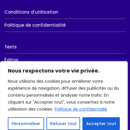
Conditions d’utilisation
Politique de confidentialité
Tests
Éditos
Nous respectons votre vie privée.
Ball-Trap
Nous utilisons des cookies pour améliorer votre
Chasse
expérience de navigation, diffuser des publicités ou du
contenu personnalisés et analyser notre trafic. En
Randonnée
cliquant sur "Accepter tout", vous consentez à notre
utilisation des cookies.
Politique de confidentialié
Personnaliser
Refuser tout
Accepter tout
© AIR & NATURE 2023 - Tous droits réservés