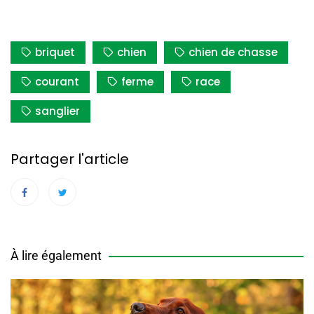
briquet
chien
chien de chasse
courant
ferme
race
sanglier
Partager l'article
À lire également